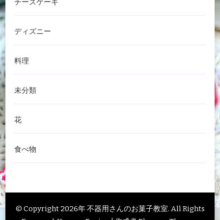
チーズケーキ
ディズニー
料理
未分類
花
食べ物
© Copyright 2026年
不器用さんのお菓子教室
. All Rights