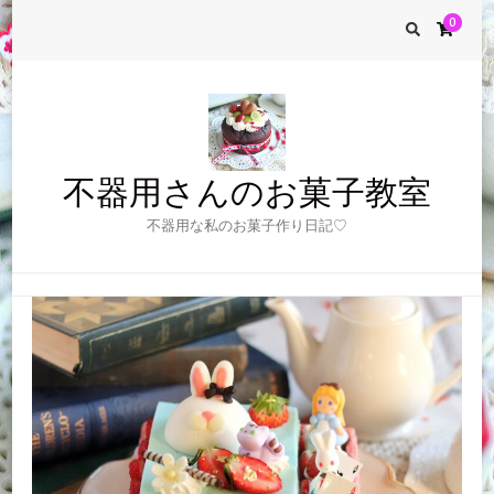
0
不器用さんのお菓子教室
不器用な私のお菓子作り日記♡