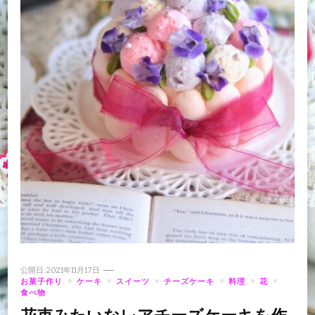
公開日:
2021年11月17日
お菓子作り
ケーキ
スイーツ
チーズケーキ
料理
花
食べ物
花束みたいなレアチーズケーキを作