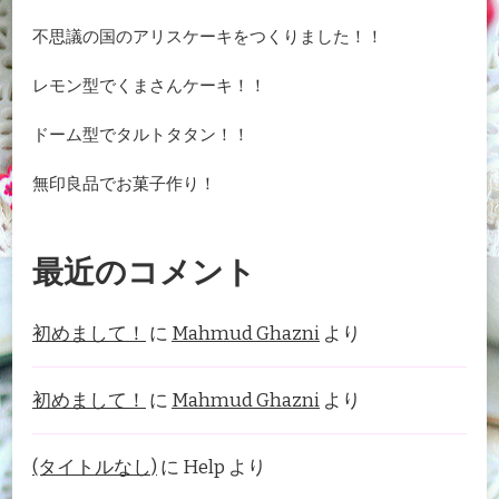
不思議の国のアリスケーキをつくりました！！
レモン型でくまさんケーキ！！
ドーム型でタルトタタン！！
無印良品でお菓子作り！
最近のコメント
初めまして！
に
Mahmud Ghazni
より
初めまして！
に
Mahmud Ghazni
より
(タイトルなし)
に
Help
より