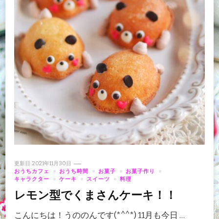
更新日:
2021年11月30日
おうちカフェ
おうち時間
お菓子
お菓子作り
キャラクター
ケーキ
スイーツ
料理
レモン型でくまさんケーキ！！
こんにちは！うののんです(*^^*) 11月も今日 …