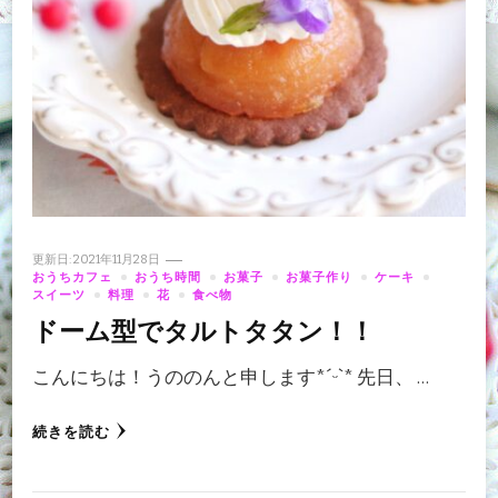
更新日:
2021年11月28日
おうちカフェ
おうち時間
お菓子
お菓子作り
ケーキ
スイーツ
料理
花
食べ物
ドーム型でタルトタタン！！
こんにちは！うののんと申します‪*ˊᵕˋ* 先日、 …
続きを読む