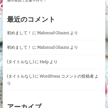
無印良品でお菓子作り！
最近のコメント
初めまして！
に
Mahmud Ghazni
より
初めまして！
に
Mahmud Ghazni
より
(タイトルなし)
に
Help
より
(タイトルなし)
に
WordPress コメントの投稿者
よ
り
アーカイブ