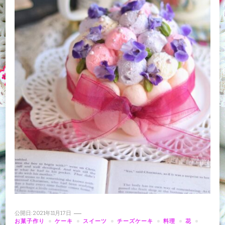
公開日:
2021年11月17日
お菓子作り
ケーキ
スイーツ
チーズケーキ
料理
花